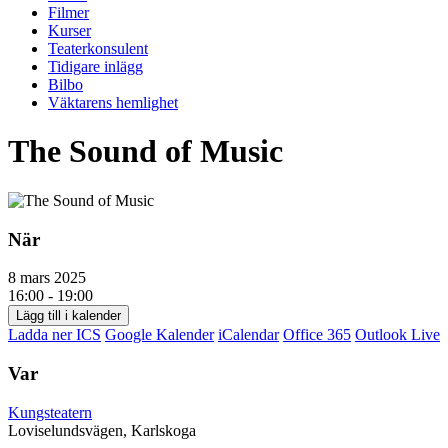
Filmer
Kurser
Teaterkonsulent
Tidigare inlägg
Bilbo
Väktarens hemlighet
The Sound of Music
När
8 mars 2025
16:00 - 19:00
Lägg till i kalender
Ladda ner ICS
Google Kalender
iCalendar
Office 365
Outlook Live
Var
Kungsteatern
Loviselundsvägen, Karlskoga