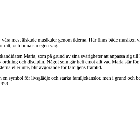
v våra mest älskade musikaler genom tiderna. Här finns både musiken vi a
r rätt, och finna sin egen väg.
ndidaten Maria, som på grund av sina svårigheter att anpassa sig till k
v ordning och disciplin. Något som går helt emot allt vad Maria står för
erna eller inte, blir avgörande för familjens framtid.
om en symbol för livsglädje och starka familjekänslor, men i grund och 
1959.