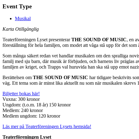
Event Type
Musikal
Karta Otillgänglig
Teaterföreningen Lyset presenterar
THE SOUND OF MUSIC
, en a
föreställning för hela familjen, om modet att våga stå upp för det som ä
Som många säkert redan vet handlar musikalen om den spralliga noviska
familj med sju barn, där musik är förbjuden, och barnens liv präglas a
familjen av kriget, och Trapps val huruvida han ska stå upp emot nazist
Berättelsen om
THE SOUND OF MUSIC
har tidigare beskrivits s
väg. Ett tema som är minst lika aktuellt nu som när musikalen skrevs 
Biljetter bokas här!
Vuxna: 300 kronor
Ungdom: (t.o.m. 18 år) 150 kronor
Medlem: 240 kronor
Medlem ungdom: 120 kronor
Läs mer på Teaterföreningen Lysets hemsida!
Teaterföreningen Lyset