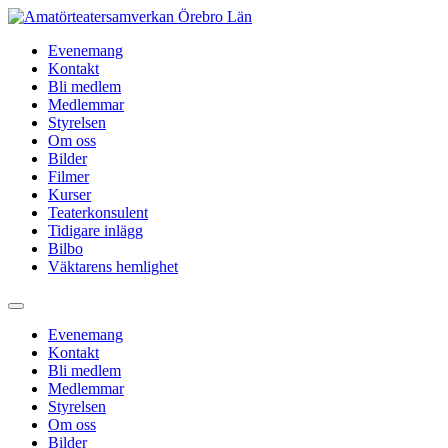
Hoppa
till
Evenemang
innehåll
Kontakt
Bli medlem
Medlemmar
Styrelsen
Om oss
Bilder
Filmer
Kurser
Teaterkonsulent
Tidigare inlägg
Bilbo
Väktarens hemlighet
Evenemang
Kontakt
Bli medlem
Medlemmar
Styrelsen
Om oss
Bilder