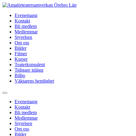
Hoppa
till
Evenemang
innehåll
Kontakt
Bli medlem
Medlemmar
Styrelsen
Om oss
Bilder
Filmer
Kurser
Teaterkonsulent
Tidigare inlägg
Bilbo
Väktarens hemlighet
Evenemang
Kontakt
Bli medlem
Medlemmar
Styrelsen
Om oss
Bilder