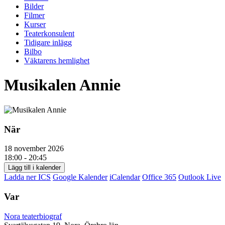
Bilder
Filmer
Kurser
Teaterkonsulent
Tidigare inlägg
Bilbo
Väktarens hemlighet
Musikalen Annie
När
18 november 2026
18:00 - 20:45
Lägg till i kalender
Ladda ner ICS
Google Kalender
iCalendar
Office 365
Outlook Live
Var
Nora teaterbiograf