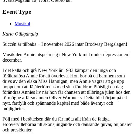
Svartälvsgatan 19, Nora, Örebro län
Event Type
Musikal
Karta Otillgänglig
Succén är tillbaka – I november 2026 intar Brodway Bergslagen!
Musikalen Annie utspelar sig i New York mitt under depressionen i
december.
I det kalla och grå New York år 1933 kämpar den unga och
föräldralösa Annie för att överleva. Hon bor på ett barnhem som
drivs av den elaka Miss Hannigan, men Annie vägrar att ge upp
hoppet om att få återförenas med sina föräldrar. Plötsligt en dag
förändras Annies liv när hon får chansen att tillbringa julen hos den
förmögne affärsmannen Oliver Warbucks. Detta blir början på ett
nytt, fartfyllt och spännande kapitel med både äventyr och
möjligheter.
Följ med i berättelsen där du får möta allt ifrån de fattiga
Hoovervilleborna till skönsjungande och dansande tjuvar, biljonärer
och presidenter.