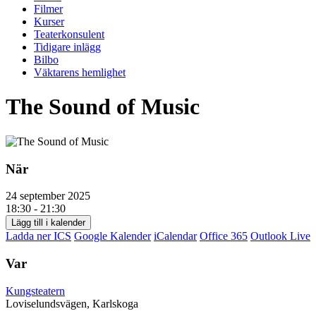
Filmer
Kurser
Teaterkonsulent
Tidigare inlägg
Bilbo
Väktarens hemlighet
The Sound of Music
När
24 september 2025
18:30 - 21:30
Lägg till i kalender
Ladda ner ICS
Google Kalender
iCalendar
Office 365
Outlook Live
Var
Kungsteatern
Loviselundsvägen, Karlskoga