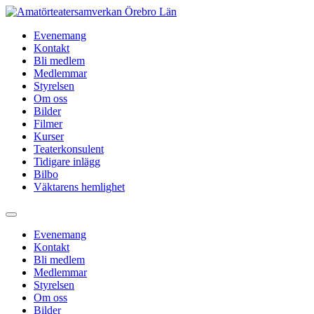
Hoppa
till
Evenemang
innehåll
Kontakt
Bli medlem
Medlemmar
Styrelsen
Om oss
Bilder
Filmer
Kurser
Teaterkonsulent
Tidigare inlägg
Bilbo
Väktarens hemlighet
Evenemang
Kontakt
Bli medlem
Medlemmar
Styrelsen
Om oss
Bilder