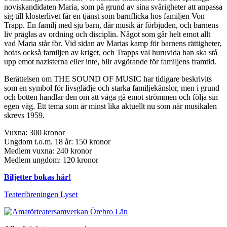
noviskandidaten Maria, som på grund av sina svårigheter att anpassa
sig till klosterlivet får en tjänst som barnflicka hos familjen Von
Trapp. En familj med sju barn, där musik är förbjuden, och barnens
liv präglas av ordning och disciplin. Något som går helt emot allt
vad Maria står för. Vid sidan av Marias kamp för barnens rättigheter,
hotas också familjen av kriget, och Trapps val huruvida han ska stå
upp emot nazisterna eller inte, blir avgörande för familjens framtid.
Berättelsen om THE SOUND OF MUSIC har tidigare beskrivits
som en symbol för livsglädje och starka familjekänslor, men i grund
och botten handlar den om att våga gå emot strömmen och följa sin
egen väg. Ett tema som är minst lika aktuellt nu som när musikalen
skrevs 1959.
Vuxna: 300 kronor
Ungdom t.o.m. 18 år: 150 kronor
Medlem vuxna: 240 kronor
Medlem ungdom: 120 kronor
Biljetter bokas här!
Teaterföreningen Lyset