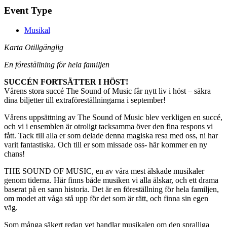
Event Type
Musikal
Karta Otillgänglig
En föreställning för hela familjen
SUCCÉN FORTSÄTTER I HÖST!
Vårens stora succé The Sound of Music får nytt liv i höst – säkra
dina biljetter till extraföreställningarna i september!
Vårens uppsättning av The Sound of Music blev verkligen en succé,
och vi i ensemblen är otroligt tacksamma över den fina respons vi
fått. Tack till alla er som delade denna magiska resa med oss, ni har
varit fantastiska. Och till er som missade oss- här kommer en ny
chans!
THE SOUND OF MUSIC, en av våra mest älskade musikaler
genom tiderna. Här finns både musiken vi alla älskar, och ett drama
baserat på en sann historia. Det är en föreställning för hela familjen,
om modet att våga stå upp för det som är rätt, och finna sin egen
väg.
Som många säkert redan vet handlar musikalen om den spralliga