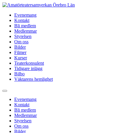
Hoppa
till
Evenemang
innehåll
Kontakt
Bli medlem
Medlemmar
Styrelsen
Om oss
Bilder
Filmer
Kurser
Teaterkonsulent
Tidigare inlägg
Bilbo
Väktarens hemlighet
Evenemang
Kontakt
Bli medlem
Medlemmar
Styrelsen
Om oss
Bilder