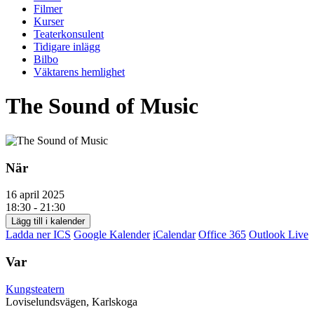
Filmer
Kurser
Teaterkonsulent
Tidigare inlägg
Bilbo
Väktarens hemlighet
The Sound of Music
När
16 april 2025
18:30 - 21:30
Lägg till i kalender
Ladda ner ICS
Google Kalender
iCalendar
Office 365
Outlook Live
Var
Kungsteatern
Loviselundsvägen, Karlskoga