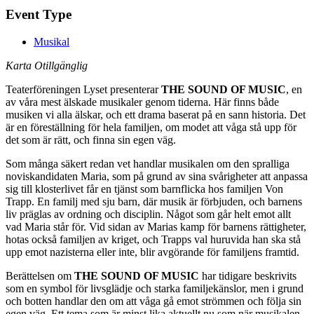
Event Type
Musikal
Karta Otillgänglig
Teaterföreningen Lyset presenterar
THE SOUND OF MUSIC
, en
av våra mest älskade musikaler genom tiderna. Här finns både
musiken vi alla älskar, och ett drama baserat på en sann historia. Det
är en föreställning för hela familjen, om modet att våga stå upp för
det som är rätt, och finna sin egen väg.
Som många säkert redan vet handlar musikalen om den spralliga
noviskandidaten Maria, som på grund av sina svårigheter att anpassa
sig till klosterlivet får en tjänst som barnflicka hos familjen Von
Trapp. En familj med sju barn, där musik är förbjuden, och barnens
liv präglas av ordning och disciplin. Något som går helt emot allt
vad Maria står för. Vid sidan av Marias kamp för barnens rättigheter,
hotas också familjen av kriget, och Trapps val huruvida han ska stå
upp emot nazisterna eller inte, blir avgörande för familjens framtid.
Berättelsen om
THE SOUND OF MUSIC
har tidigare beskrivits
som en symbol för livsglädje och starka familjekänslor, men i grund
och botten handlar den om att våga gå emot strömmen och följa sin
egen väg. Ett tema som är minst lika aktuellt nu som när musikalen