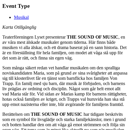
Event Type
Musikal
Karta Otillgänglig
Teaterföreningen Lyset presenterar
THE SOUND OF MUSIC
, en
av våra mest älskade musikaler genom tiderna. Här finns både
musiken vi alla älskar, och ett drama baserat på en sann historia. Det
är en föreställning för hela familjen, om modet att våga stå upp för
det som är rätt, och finna sin egen väg.
Som många säkert redan vet handlar musikalen om den spralliga
noviskandidaten Maria, som på grund av sina svårigheter att anpassa
sig till klosterlivet får en tjänst som barnflicka hos familjen Von
Trapp. En familj med sju barn, där musik är förbjuden, och barnens
liv präglas av ordning och disciplin. Något som går helt emot allt
vad Maria står för. Vid sidan av Marias kamp för barnens rättigheter,
hotas också familjen av kriget, och Trapps val huruvida han ska stå
upp emot nazisterna eller inte, blir avgörande för familjens framtid.
Berättelsen om
THE SOUND OF MUSIC
har tidigare beskrivits
som en symbol för livsglädje och starka familjekänslor, men i grund
och botten handlar den om att våga gå emot strömmen och följa sin
egen väg. Ett tema som är minst lika aktuellt nu som när musikalen