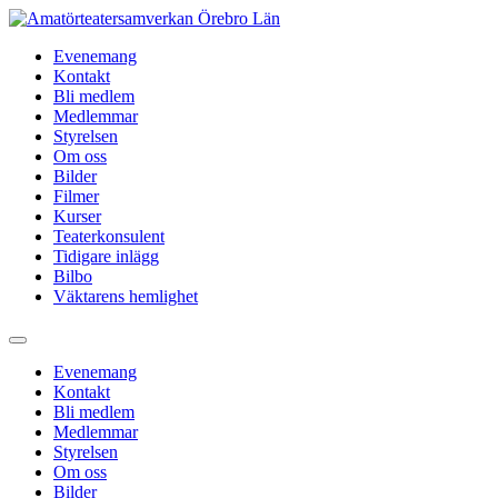
Hoppa
till
Evenemang
innehåll
Kontakt
Bli medlem
Medlemmar
Styrelsen
Om oss
Bilder
Filmer
Kurser
Teaterkonsulent
Tidigare inlägg
Bilbo
Väktarens hemlighet
Evenemang
Kontakt
Bli medlem
Medlemmar
Styrelsen
Om oss
Bilder