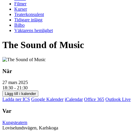
Filmer
Kurser
Teaterkonsulent
Tidigare inlägg
Bilbo
Väktarens hemlighet
The Sound of Music
När
27 mars 2025
18:30 - 21:30
Lägg till i kalender
Ladda ner ICS
Google Kalender
iCalendar
Office 365
Outlook Live
Var
Kungsteatern
Loviselundsvägen, Karlskoga