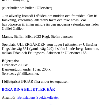
(eller huller om buller i Ullersäter)
– en allvarlig komedi i dåtiden om nutiden och framtiden. Om fri
forskning, vetenskap, alternativ fakta och fake news. Vår
huvudperson är ingen mindre än den moderna vetenskapens fader,
Galilei Galileo.
Manus: Staffan Blixt 2023 Regi: Stefan Jansson
Spelplats: ULLERGÅRDEN som ligger i utkanten av Ullersäter
längs länsväg 831 (gamla väg 249), i södra Lindesbergs kommun,
mellan Frövi och Fellingsbro. Adressen är Ullersätter 165.
Biljettpris:
Ordinarie: 290 kr
Barn/ungdom under 15 år: 200 kr
Serviceavgift tillkommer.
I biljettpriset INGÅR fika under teaterpausen.
BOKA DINA BILJETTER HÄR
Arrangör:
Bergslagens Spektakelteater