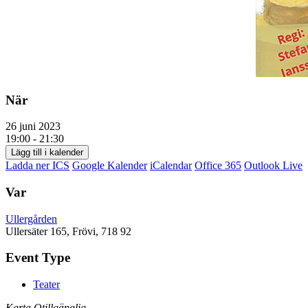
När
26 juni 2023
19:00 - 21:30
Lägg till i kalender
Ladda ner ICS
Google Kalender
iCalendar
Office 365
Outlook Live
Var
Ullergården
Ullersäter 165, Frövi, 718 92
Event Type
Teater
Karta Otillgänglig