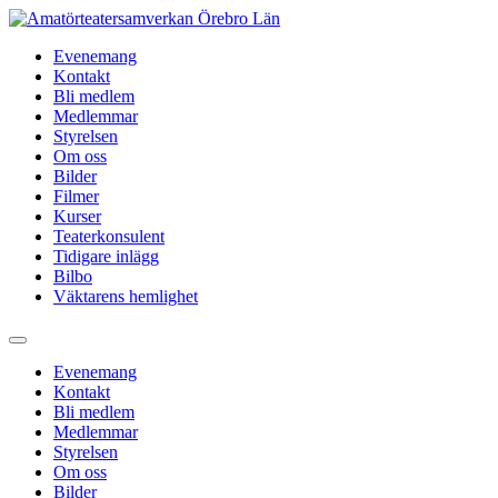
Hoppa
till
Evenemang
innehåll
Kontakt
Bli medlem
Medlemmar
Styrelsen
Om oss
Bilder
Filmer
Kurser
Teaterkonsulent
Tidigare inlägg
Bilbo
Väktarens hemlighet
Evenemang
Kontakt
Bli medlem
Medlemmar
Styrelsen
Om oss
Bilder