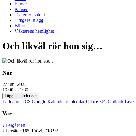
Filmer
Kurser
Teaterkonsulent
Tidigare inlägg
Bilbo
Väktarens hemlighet
Och likväl rör hon sig…
När
27 juni 2023
19:00 - 21:30
Lägg till i kalender
Ladda ner ICS
Google Kalender
iCalendar
Office 365
Outlook Live
Var
Ullergården
Ullersäter 165, Frövi, 718 92