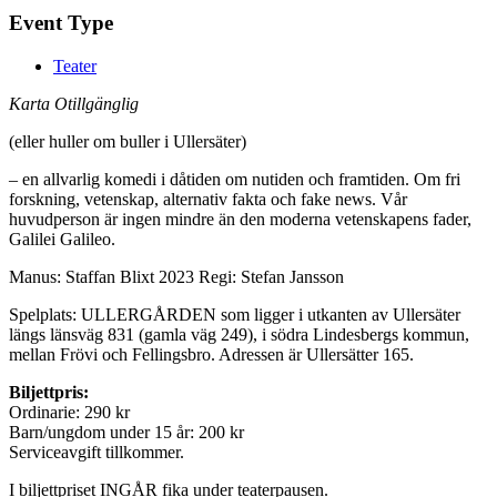
Event Type
Teater
Karta Otillgänglig
(eller huller om buller i Ullersäter)
– en allvarlig komedi i dåtiden om nutiden och framtiden. Om fri
forskning, vetenskap, alternativ fakta och fake news. Vår
huvudperson är ingen mindre än den moderna vetenskapens fader,
Galilei Galileo.
Manus: Staffan Blixt 2023 Regi: Stefan Jansson
Spelplats: ULLERGÅRDEN som ligger i utkanten av Ullersäter
längs länsväg 831 (gamla väg 249), i södra Lindesbergs kommun,
mellan Frövi och Fellingsbro. Adressen är Ullersätter 165.
Biljettpris:
Ordinarie: 290 kr
Barn/ungdom under 15 år: 200 kr
Serviceavgift tillkommer.
I biljettpriset INGÅR fika under teaterpausen.