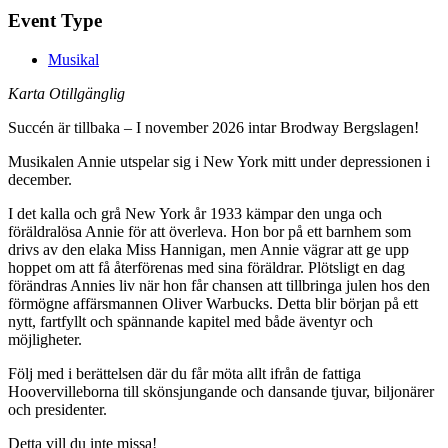
Event Type
Musikal
Karta Otillgänglig
Succén är tillbaka – I november 2026 intar Brodway Bergslagen!
Musikalen Annie utspelar sig i New York mitt under depressionen i
december.
I det kalla och grå New York år 1933 kämpar den unga och
föräldralösa Annie för att överleva. Hon bor på ett barnhem som
drivs av den elaka Miss Hannigan, men Annie vägrar att ge upp
hoppet om att få återförenas med sina föräldrar. Plötsligt en dag
förändras Annies liv när hon får chansen att tillbringa julen hos den
förmögne affärsmannen Oliver Warbucks. Detta blir början på ett
nytt, fartfyllt och spännande kapitel med både äventyr och
möjligheter.
Följ med i berättelsen där du får möta allt ifrån de fattiga
Hoovervilleborna till skönsjungande och dansande tjuvar, biljonärer
och presidenter.
Detta vill du inte missa!