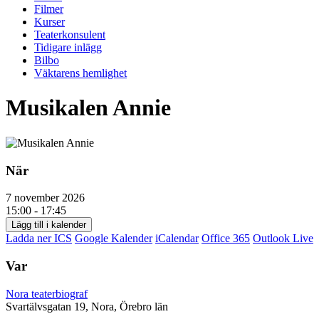
Filmer
Kurser
Teaterkonsulent
Tidigare inlägg
Bilbo
Väktarens hemlighet
Musikalen Annie
När
7 november 2026
15:00 - 17:45
Lägg till i kalender
Ladda ner ICS
Google Kalender
iCalendar
Office 365
Outlook Live
Var
Nora teaterbiograf
Svartälvsgatan 19, Nora, Örebro län