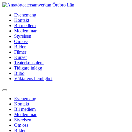
Hoppa
till
Evenemang
innehåll
Kontakt
Bli medlem
Medlemmar
Styrelsen
Om oss
Bilder
Filmer
Kurser
Teaterkonsulent
Tidigare inlägg
Bilbo
Väktarens hemlighet
Evenemang
Kontakt
Bli medlem
Medlemmar
Styrelsen
Om oss
Bilder