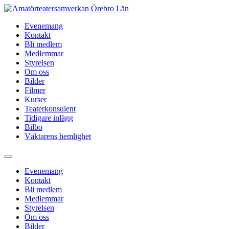
Hoppa
till
Evenemang
innehåll
Kontakt
Bli medlem
Medlemmar
Styrelsen
Om oss
Bilder
Filmer
Kurser
Teaterkonsulent
Tidigare inlägg
Bilbo
Väktarens hemlighet
Evenemang
Kontakt
Bli medlem
Medlemmar
Styrelsen
Om oss
Bilder