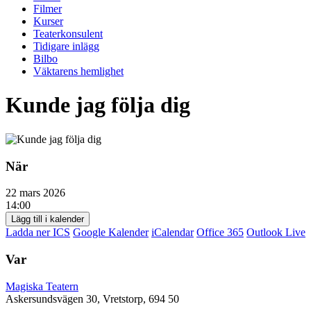
Filmer
Kurser
Teaterkonsulent
Tidigare inlägg
Bilbo
Väktarens hemlighet
Kunde jag följa dig
När
22 mars 2026
14:00
Lägg till i kalender
Ladda ner ICS
Google Kalender
iCalendar
Office 365
Outlook Live
Var
Magiska Teatern
Askersundsvägen 30, Vretstorp, 694 50