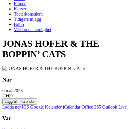
Filmer
Kurser
Teaterkonsulent
Tidigare inlägg
Bilbo
Väktarens hemlighet
JONAS HOFER & THE
BOPPIN’ CATS
När
6 maj 2023
20:00
Lägg till i kalender
Ladda ner ICS
Google Kalender
iCalendar
Office 365
Outlook Live
Var