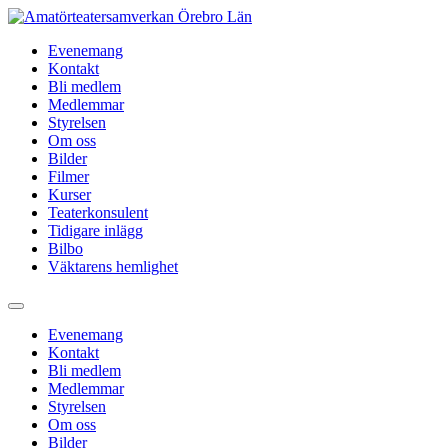
Hoppa
till
Evenemang
innehåll
Kontakt
Bli medlem
Medlemmar
Styrelsen
Om oss
Bilder
Filmer
Kurser
Teaterkonsulent
Tidigare inlägg
Bilbo
Väktarens hemlighet
Evenemang
Kontakt
Bli medlem
Medlemmar
Styrelsen
Om oss
Bilder