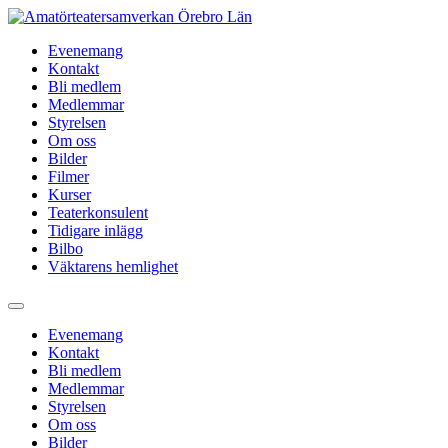
Hoppa
till
Evenemang
innehåll
Kontakt
Bli medlem
Medlemmar
Styrelsen
Om oss
Bilder
Filmer
Kurser
Teaterkonsulent
Tidigare inlägg
Bilbo
Väktarens hemlighet
Evenemang
Kontakt
Bli medlem
Medlemmar
Styrelsen
Om oss
Bilder