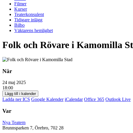
Filmer
Kurser
Teaterkonsulent
Tidigare inlägg
Bilbo
Väktarens hemlighet
Folk och Rövare i Kamomilla S
När
24 maj 2025
18:00
Lägg till i kalender
Ladda ner ICS
Google Kalender
iCalendar
Office 365
Outlook Live
Var
Nya Teatern
Brunnsparken 7, Örebro, 702 28