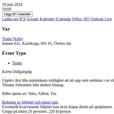
19 juni 2024
18:00
Lägg till i kalender
Ladda ner ICS
Google Kalender
iCalendar
Office 365
Outlook Live
Var
Teater Nolby
Immen 611, Karlskoga, 691 91, Örebro län
Event Type
Teater
Karta Otillgänglig
Upplev den lilla människans möjlighet att stå upp mot ondskan i en vär
Thrains Arkensten från draken Smaug.
Bilbo spelas av: Silas, Alfred, Tea
Bokning av biljetter och priser mm
.
Eventuellt kvarvarande biljetter kan även köpas direkt på spelplatsen.
Grupp på minst 20 personer, 220 kr/person