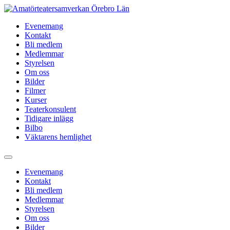
Hoppa
till
Evenemang
innehåll
Kontakt
Bli medlem
Medlemmar
Styrelsen
Om oss
Bilder
Filmer
Kurser
Teaterkonsulent
Tidigare inlägg
Bilbo
Väktarens hemlighet
Evenemang
Kontakt
Bli medlem
Medlemmar
Styrelsen
Om oss
Bilder