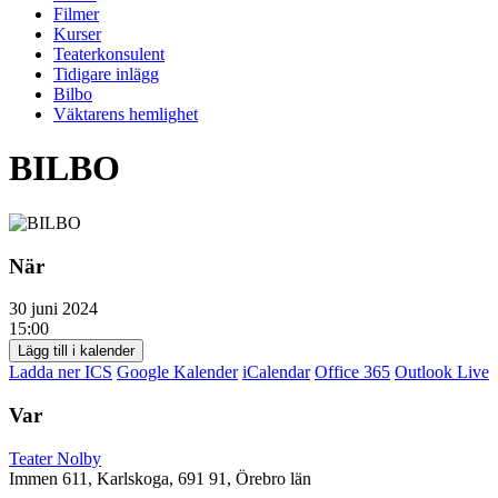
Filmer
Kurser
Teaterkonsulent
Tidigare inlägg
Bilbo
Väktarens hemlighet
BILBO
När
30 juni 2024
15:00
Lägg till i kalender
Ladda ner ICS
Google Kalender
iCalendar
Office 365
Outlook Live
Var
Teater Nolby
Immen 611, Karlskoga, 691 91, Örebro län