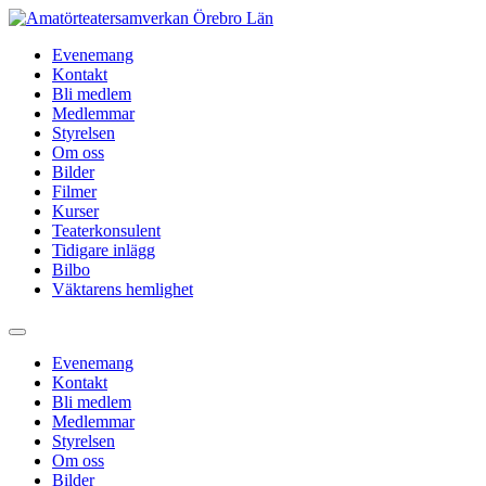
Hoppa
till
Evenemang
innehåll
Kontakt
Bli medlem
Medlemmar
Styrelsen
Om oss
Bilder
Filmer
Kurser
Teaterkonsulent
Tidigare inlägg
Bilbo
Väktarens hemlighet
Evenemang
Kontakt
Bli medlem
Medlemmar
Styrelsen
Om oss
Bilder