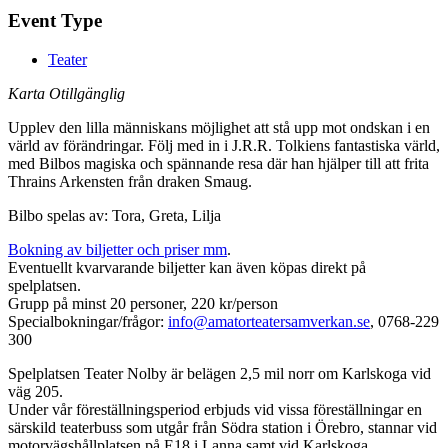
Event Type
Teater
Karta Otillgänglig
Upplev den lilla människans möjlighet att stå upp mot ondskan i en
värld av förändringar. Följ med in i J.R.R. Tolkiens fantastiska värld,
med Bilbos magiska och spännande resa där han hjälper till att frita
Thrains Arkensten från draken Smaug.
Bilbo spelas av: Tora, Greta, Lilja
Bokning av biljetter och priser mm
.
Eventuellt kvarvarande biljetter kan även köpas direkt på
spelplatsen.
Grupp på minst 20 personer, 220 kr/person
Specialbokningar/frågor:
info@amatorteatersamverkan.se
, 0768-229
300
Spelplatsen Teater Nolby är belägen 2,5 mil norr om Karlskoga vid
väg 205.
Under vår föreställningsperiod erbjuds vid vissa föreställningar en
särskild teaterbuss som utgår från Södra station i Örebro, stannar vid
motorvägshållplatsen på E18 i Lanna samt vid Karlskoga