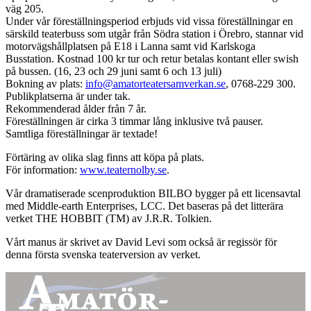
väg 205.
Under vår föreställningsperiod erbjuds vid vissa föreställningar en
särskild teaterbuss som utgår från Södra station i Örebro, stannar vid
motorvägshållplatsen på E18 i Lanna samt vid Karlskoga
Busstation. Kostnad 100 kr tur och retur betalas kontant eller swish
på bussen. (16, 23 och 29 juni samt 6 och 13 juli)
Bokning av plats:
info@amatorteatersamverkan.se
, 0768-229 300.
Publikplatserna är under tak.
Rekommenderad ålder från 7 år.
Föreställningen är cirka 3 timmar lång inklusive två pauser.
Samtliga föreställningar är textade!
Förtäring av olika slag finns att köpa på plats.
För information:
www.teaternolby.se
.
Vår dramatiserade scenproduktion BILBO bygger på ett licensavtal
med Middle-earth Enterprises, LCC. Det baseras på det litterära
verket THE HOBBIT (TM) av J.R.R. Tolkien.
Vårt manus är skrivet av David Levi som också är regissör för
denna första svenska teaterversion av verket.