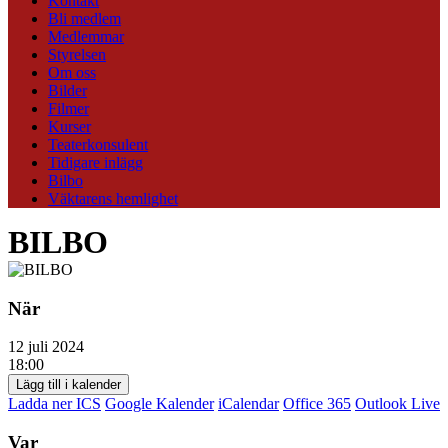
Kontakt
Bli medlem
Medlemmar
Styrelsen
Om oss
Bilder
Filmer
Kurser
Teaterkonsulent
Tidigare inlägg
Bilbo
Väktarens hemlighet
BILBO
När
12 juli 2024
18:00
Lägg till i kalender
Ladda ner ICS
Google Kalender
iCalendar
Office 365
Outlook Live
Var