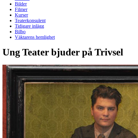
Bilder
Filmer
Kurser
Teaterkonsulent
Tidigare inlägg
Bilbo
Väktarens hemlighet
Ung Teater bjuder på Trivsel