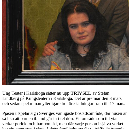
Ung Teater i Karlskoga sätter nu upp
TRIVSEL
av Stefan
Lindberg på Kungsteatern i Karlskoga. Det är premiär den 8 mars
och sedan spelar man ytterligare tre föreställningar fram till 17 mars.
Pjäsen utspelar sig i Sveriges vanligaste bostadsområde, där husen är
så lika att barnen ibland går in i fel dörr. Ett område som till ytan
verkar perfekt och harmoniskt, men där varje person i själva verket
har sin egen sten i skon. I detta familjedrama får vi träffa de troende