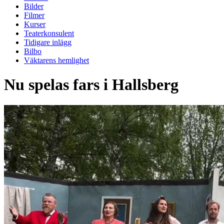
Bilder
Filmer
Kurser
Teaterkonsulent
Tidigare inlägg
Bilbo
Väktarens hemlighet
Nu spelas fars i Hallsberg