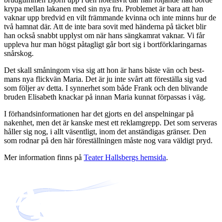
krypa mellan lakanen med sin nya fru. Problemet är bara att han
vaknar upp bredvid en vilt främmande kvinna och inte minns hur de
två hamnat där. Att de inte bara sovit med händerna på täcket blir
han också snabbt upplyst om när hans sängkamrat vaknar. Vi får
uppleva hur man högst påtagligt går bort sig i bortförklaringarnas
snårskog.
Det skall småningom visa sig att hon är hans bäste vän och best-
mans nya flickvän Maria. Det är ju inte svårt att föreställa sig vad
som följer av detta. I synnerhet som både Frank och den blivande
bruden Elisabeth knackar på innan Maria kunnat förpassas i väg.
I förhandsinformationen har det gjorts en del anspelningar på
nakenhet, men det är kanske mest ett reklamgrepp. Det som serveras
håller sig nog, i allt väsentligt, inom det anständigas gränser. Den
som rodnar på den här föreställningen måste nog vara väldigt pryd.
Mer information finns på
Teater Hallsbergs hemsida
.