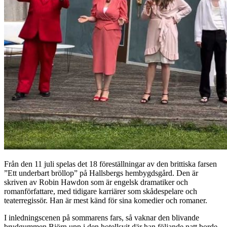
Från den 11 juli spelas det 18 föreställningar av den brittiska farsen
”Ett underbart bröllop” på Hallsbergs hembygdsgård. Den är
skriven av Robin Hawdon som är engelsk dramatiker och
romanförfattare, med tidigare karriärer som skådespelare och
teaterregissör. Han är mest känd för sina komedier och romaner.
I inledningscenen på sommarens fars, så vaknar den blivande
brudgummen Björn upp i den hotellsvit där han följande natt borde