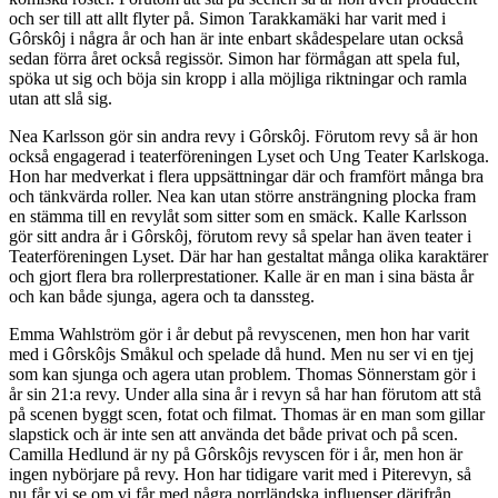
och ser till att allt flyter på. Simon Tarakkamäki har varit med i
Gôrskôj i några år och han är inte enbart skådespelare utan också
sedan förra året också regissör. Simon har förmågan att spela ful,
spöka ut sig och böja sin kropp i alla möjliga riktningar och ramla
utan att slå sig.
Nea Karlsson gör sin andra revy i Gôrskôj. Förutom revy så är hon
också engagerad i teaterföreningen Lyset och Ung Teater Karlskoga.
Hon har medverkat i flera uppsättningar där och framfört många bra
och tänkvärda roller. Nea kan utan större ansträngning plocka fram
en stämma till en revylåt som sitter som en smäck. Kalle Karlsson
gör sitt andra år i Gôrskôj, förutom revy så spelar han även teater i
Teaterföreningen Lyset. Där har han gestaltat många olika karaktärer
och gjort flera bra rollerprestationer. Kalle är en man i sina bästa år
och kan både sjunga, agera och ta danssteg.
Emma Wahlström gör i år debut på revyscenen, men hon har varit
med i Gôrskôjs Småkul och spelade då hund. Men nu ser vi en tjej
som kan sjunga och agera utan problem. Thomas Sönnerstam gör i
år sin 21:a revy. Under alla sina år i revyn så har han förutom att stå
på scenen byggt scen, fotat och filmat. Thomas är en man som gillar
slapstick och är inte sen att använda det både privat och på scen.
Camilla Hedlund är ny på Gôrskôjs revyscen för i år, men hon är
ingen nybörjare på revy. Hon har tidigare varit med i Piterevyn, så
nu får vi se om vi får med några norrländska influenser därifrån.