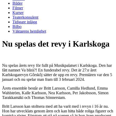
Bilder
Filmer
Kurser
Teaterkonsulent
Tidigare inlägg
Bilbo
Väktarens hemlighet
Nu spelas det revy i Karlskoga
Nu spelas årets revy för fullt på Musikpalatset i Karlskoga. Den har
fått namnet Va blirä?! En funderabel revy. Det är 27:e året
Karlskogarevyn Gôrskôj sätter de upp en revy. Premiären var den 5
januari och nu spelar man fram till 3 februari 2024.
Årets ensemble består av Britt Larsson, Camilla Hedlund, Emma
Wahlström, Kalle Karlsson, Nea Karlsson, Per Jakobsson, Simon
Tarakkamäki och Thomas Sönnerstam.
Britt Larsson kan stoltsera med att ha varit med i revyn i 16 år nu.
Hon har utvecklats genom åren och kan hitta både roliga figurer och
komiska röster. Förutom att stå på scenen så är hon även producent