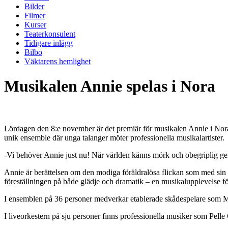
Bilder
Filmer
Kurser
Teaterkonsulent
Tidigare inlägg
Bilbo
Väktarens hemlighet
Musikalen Annie spelas i Nora
Lördagen den 8:e november är det premiär för musikalen Annie i Nora.
unik ensemble där unga talanger möter professionella musikalartister.
-Vi behöver Annie just nu! När världen känns mörk och obegriplig ge
Annie är berättelsen om den modiga föräldralösa flickan som med sin 
föreställningen på både glädje och dramatik – en musikalupplevelse fö
I ensemblen på 36 personer medverkar etablerade skådespelare so
I liveorkestern på sju personer finns professionella musiker som Pel