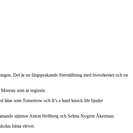
ngen. Det är en färgsprakande föreställning med liveorkester och en
e Moreau som är regissör.
d låtar som Tomorrow och It’s a hard knock life bjuder
ommande stjärnor Anton Hellberg och Selma Nygren Åkerman.
kolas bästa elever.