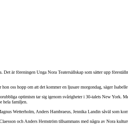
 Det är föreningen Unga Nora Teatersällskap som sätter upp föreställni
r hon oss hopp om att det kommer en ljusare morgondag, säger Isabell
orubbliga optimism tar sig igenom svårigheter i 30-talets New York. Me
r hela familjen.
m Magnus Wetterholm, Anders Hambraeus, Jennika Landin såväl som k
le Claesson och Anders Hemström tillsammans med några av Nora kulturs