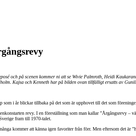
rgångsrevy
 eposé och på scenen kommer ni att se Wivie Palmroth, Heidi Kaukarant
lm. Kajsa och Kenneth har på bilden ovan tillfälligt ersatts av Guni
som i år blickar tillbaka på det som är upphovet till det som föreninge
 scenkonstarten revy. I en föreställning som man kallar ”Årgångsrevy – 
verige fram till 1970-talet.
många kommer att känna igen favoriter från förr. Men eftersom det är ”hä