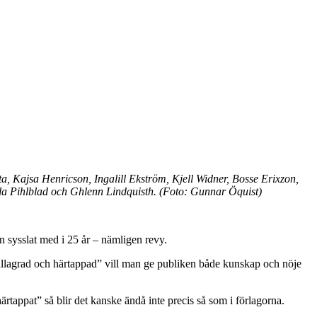
a, Kajsa Henricson, Ingalill Ekström, Kjell Widner, Bosse Erixzon,
lla Pihlblad och Ghlenn Lindquisth. (Foto: Gunnar Öquist)
n sysslat med i 25 år – nämligen revy.
vällagrad och härtappad” vill man ge publiken både kunskap och nöje
rtappat” så blir det kanske ändå inte precis så som i förlagorna.