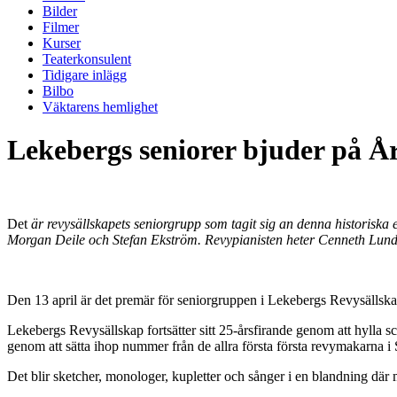
Bilder
Filmer
Kurser
Teaterkonsulent
Tidigare inlägg
Bilbo
Väktarens hemlighet
Lekebergs seniorer bjuder på Å
Det
är revysällskapets seniorgrupp som tagit sig an denna historiska
Morgan Deile och Stefan Ekström. Revypianisten heter Cenneth Lundho
Den 13 april är det premär för seniorgruppen i Lekebergs Revysällskap 
Lekebergs Revysällskap fortsätter sitt 25-årsfirande genom att hylla
genom att sätta ihop nummer från de allra första första revymakarna i S
Det blir sketcher, monologer, kupletter och sånger i en blandning där 