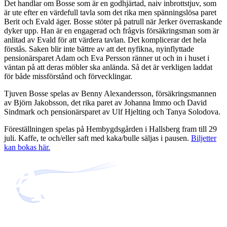
Det handlar om Bosse som är en godhjärtad, naiv inbrottstjuv, som
är ute efter en värdefull tavla som det rika men spänningslösa paret
Berit och Evald äger. Bosse stöter på patrull när Jerker överraskande
dyker upp. Han är en engagerad och frågvis försäkringsman som är
anlitad av Evald för att värdera tavlan. Det komplicerar det hela
förstås. Saken blir inte bättre av att det nyfikna, nyinflyttade
pensionärsparet Adam och Eva Persson ränner ut och in i huset i
väntan på att deras möbler ska anlända. Så det är verkligen laddat
för både missförstånd och förvecklingar.
Tjuven Bosse spelas av Benny Alexandersson, försäkringsmannen
av Björn Jakobsson, det rika paret av Johanna Immo och David
Sindmark och pensionärsparet av Ulf Hjelting och Tanya Solodova.
Föreställningen spelas på Hembygdsgården i Hallsberg fram till 29
juli. Kaffe, te och/eller saft med kaka/bulle säljas i pausen.
Biljetter
kan bokas här.