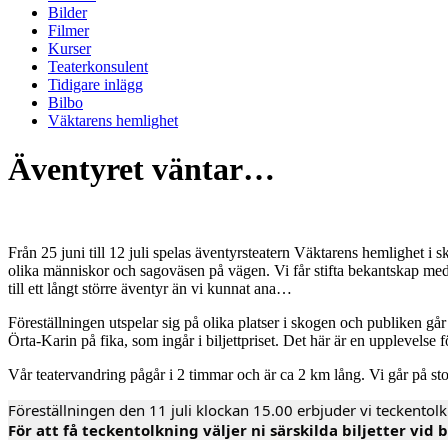
Bilder
Filmer
Kurser
Teaterkonsulent
Tidigare inlägg
Bilbo
Väktarens hemlighet
Äventyret väntar…
Från 25 juni till 12 juli spelas äventyrsteatern Väktarens hemlighet i 
olika människor och sagoväsen på vägen. Vi får stifta bekantskap med 
till ett långt större äventyr än vi kunnat ana…
Föreställningen utspelar sig på olika platser i skogen och publiken gå
Örta-Karin på fika, som ingår i biljettpriset. Det här är en upplevelse
Vår teatervandring pågår i 2 timmar och är ca 2 km lång. Vi går på stora
Föreställningen den 11 juli klockan 15.00 erbjuder vi teckentolk
För att få teckentolkning väljer ni särskilda biljetter vid