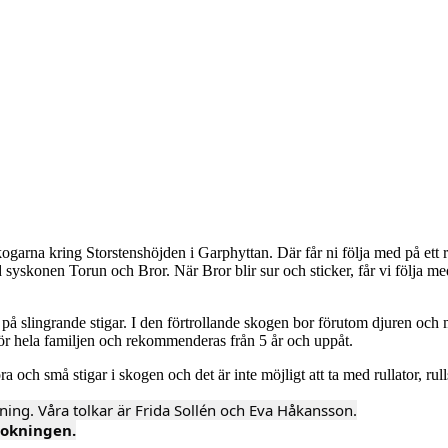
skogarna kring Storstenshöjden i Garphyttan. Där får ni följa med på ett 
syskonen Torun och Bror. När Bror blir sur och sticker, får vi följa me
r på slingrande stigar. I den förtrollande skogen bor förutom djuren oc
 för hela familjen och rekommenderas från 5 år och uppåt.
 och små stigar i skogen och det är inte möjligt att ta med rullator, rull
ning. 
 bokningen.