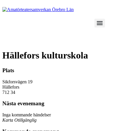
Hoppa
till
innehåll
Hällefors kulturskola
Plats
Sikforsvägen 19
Hällefors
712 34
Nästa evenemang
Inga kommande händelser
Karta Otillgänglig