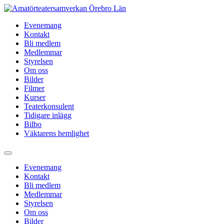
Hoppa
till
Evenemang
innehåll
Kontakt
Bli medlem
Medlemmar
Styrelsen
Om oss
Bilder
Filmer
Kurser
Teaterkonsulent
Tidigare inlägg
Bilbo
Väktarens hemlighet
Evenemang
Kontakt
Bli medlem
Medlemmar
Styrelsen
Om oss
Bilder