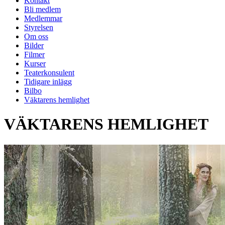
Kontakt
Bli medlem
Medlemmar
Styrelsen
Om oss
Bilder
Filmer
Kurser
Teaterkonsulent
Tidigare inlägg
Bilbo
Väktarens hemlighet
VÄKTARENS HEMLIGHET