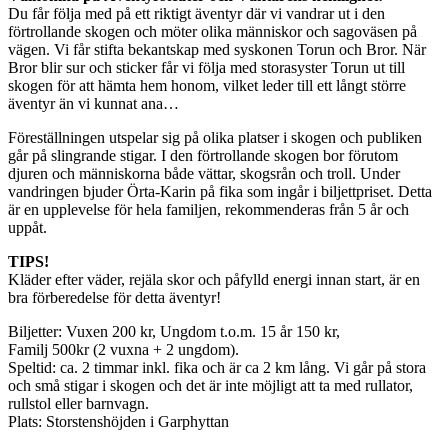
Du får följa med på ett riktigt äventyr där vi vandrar ut i den
förtrollande skogen och möter olika människor och sagoväsen på
vägen. Vi får stifta bekantskap med syskonen Torun och Bror. När
Bror blir sur och sticker får vi följa med storasyster Torun ut till
skogen för att hämta hem honom, vilket leder till ett långt större
äventyr än vi kunnat ana…
Föreställningen utspelar sig på olika platser i skogen och publiken
går på slingrande stigar. I den förtrollande skogen bor förutom
djuren och människorna både vättar, skogsrån och troll. Under
vandringen bjuder Örta-Karin på fika som ingår i biljettpriset. Detta
är en upplevelse för hela familjen, rekommenderas från 5 år och
uppåt.
TIPS!
Kläder efter väder, rejäla skor och påfylld energi innan start, är en
bra förberedelse för detta äventyr!
Biljetter: Vuxen 200 kr, Ungdom t.o.m. 15 år 150 kr,
Familj 500kr (2 vuxna + 2 ungdom).
Speltid: ca. 2 timmar inkl. fika och är ca 2 km lång. Vi går på stora
och små stigar i skogen och det är inte möjligt att ta med rullator,
rullstol eller barnvagn.
Plats: Storstenshöjden i Garphyttan