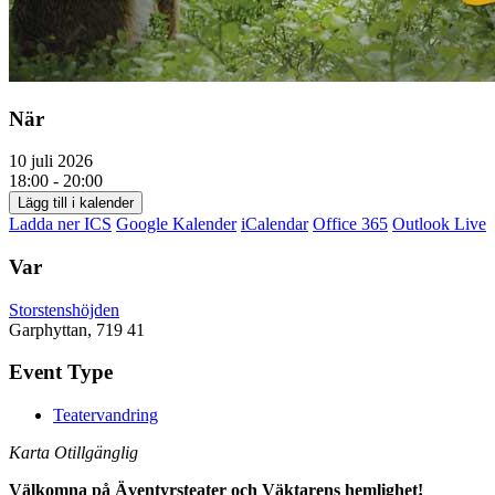
När
10 juli 2026
18:00 - 20:00
Lägg till i kalender
Ladda ner ICS
Google Kalender
iCalendar
Office 365
Outlook Live
Var
Storstenshöjden
Garphyttan, 719 41
Event Type
Teatervandring
Karta Otillgänglig
Välkomna på Äventyrsteater och Väktarens hemlighet!