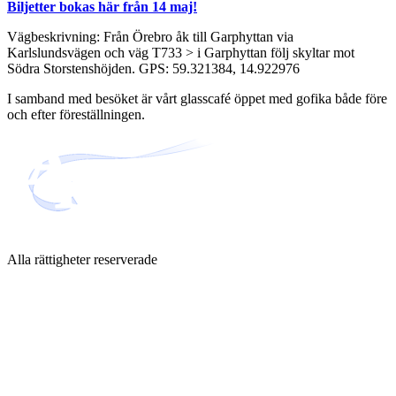
Biljetter bokas här från 14 maj!
Vägbeskrivning: Från Örebro åk till Garphyttan via
Karlslundsvägen och väg T733 > i Garphyttan följ skyltar mot
Södra Storstenshöjden. GPS: 59.321384, 14.922976
I samband med besöket är vårt glasscafé öppet med gofika både före
och efter föreställningen.
Alla rättigheter reserverade