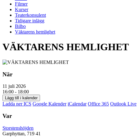
Filmer
Kurser
Teaterkonsulent
Tidigare inlägg
Bilbo
Väktarens hemlighet
VÄKTARENS HEMLIGHET
När
11 juli 2026
16:00 - 18:00
Lägg till i kalender
Ladda ner ICS
Google Kalender
iCalendar
Office 365
Outlook Live
Var
Storstenshöjden
Garphyttan, 719 41