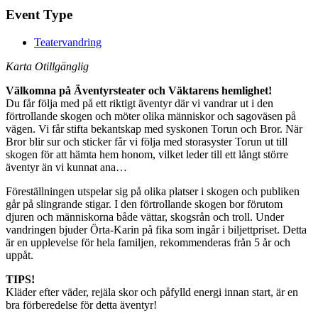
Event Type
Teatervandring
Karta Otillgänglig
Välkomna på Äventyrsteater och Väktarens hemlighet!
Du får följa med på ett riktigt äventyr där vi vandrar ut i den
förtrollande skogen och möter olika människor och sagoväsen på
vägen. Vi får stifta bekantskap med syskonen Torun och Bror. När
Bror blir sur och sticker får vi följa med storasyster Torun ut till
skogen för att hämta hem honom, vilket leder till ett långt större
äventyr än vi kunnat ana…
Föreställningen utspelar sig på olika platser i skogen och publiken
går på slingrande stigar. I den förtrollande skogen bor förutom
djuren och människorna både vättar, skogsrån och troll. Under
vandringen bjuder Örta-Karin på fika som ingår i biljettpriset. Detta
är en upplevelse för hela familjen, rekommenderas från 5 år och
uppåt.
TIPS!
Kläder efter väder, rejäla skor och påfylld energi innan start, är en
bra förberedelse för detta äventyr!