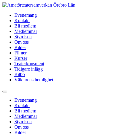
Hoppa
till
Evenemang
innehåll
Kontakt
Bli medlem
Medlemmar
Styrelsen
Om oss
Bilder
Filmer
Kurser
Teaterkonsulent
Tidigare inlägg
Bilbo
Väktarens hemlighet
Evenemang
Kontakt
Bli medlem
Medlemmar
Styrelsen
Om oss
Bilder