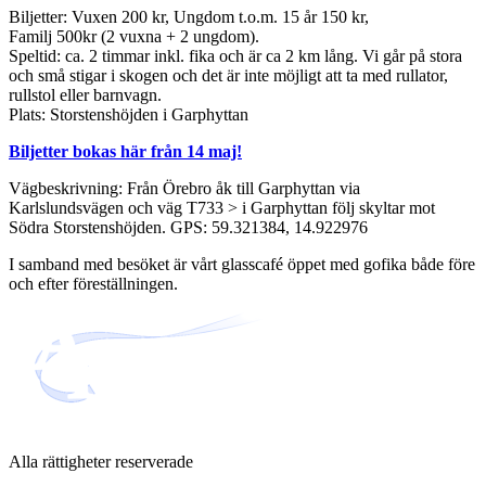
Biljetter: Vuxen 200 kr, Ungdom t.o.m. 15 år 150 kr,
Familj 500kr (2 vuxna + 2 ungdom).
Speltid: ca. 2 timmar inkl. fika och är ca 2 km lång. Vi går på stora
och små stigar i skogen och det är inte möjligt att ta med rullator,
rullstol eller barnvagn.
Plats: Storstenshöjden i Garphyttan
Biljetter bokas här från 14 maj!
Vägbeskrivning: Från Örebro åk till Garphyttan via
Karlslundsvägen och väg T733 > i Garphyttan följ skyltar mot
Södra Storstenshöjden. GPS: 59.321384, 14.922976
I samband med besöket är vårt glasscafé öppet med gofika både före
och efter föreställningen.
Alla rättigheter reserverade