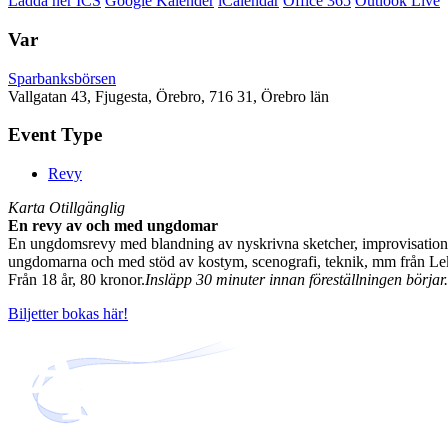
Ladda ner ICS
Google Kalender
iCalendar
Office 365
Outlook Live
Var
Sparbanksbörsen
Vallgatan 43, Fjugesta, Örebro, 716 31, Örebro län
Event Type
Revy
Karta Otillgänglig
En revy av och med ungdomar
En ungdomsrevy med blandning av nyskrivna sketcher, improvisation oc
ungdomarna och med stöd av kostym, scenografi, teknik, mm från Leke
Från 18 år, 80 kronor.
Insläpp 30 minuter innan föreställningen börjar.
Biljetter bokas här!