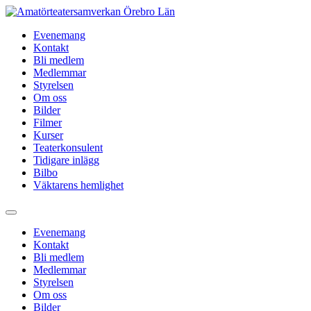
Hoppa
till
Evenemang
innehåll
Kontakt
Bli medlem
Medlemmar
Styrelsen
Om oss
Bilder
Filmer
Kurser
Teaterkonsulent
Tidigare inlägg
Bilbo
Väktarens hemlighet
Evenemang
Kontakt
Bli medlem
Medlemmar
Styrelsen
Om oss
Bilder