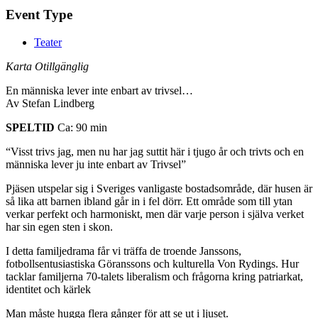
Event Type
Teater
Karta Otillgänglig
En människa lever inte enbart av trivsel…
Av Stefan Lindberg
SPELTID
Ca: 90 min
“Visst trivs jag, men nu har jag suttit här i tjugo år och trivts och en
människa lever ju inte enbart av Trivsel”
Pjäsen utspelar sig i Sveriges vanligaste bostadsområde, där husen är
så lika att barnen ibland går in i fel dörr. Ett område som till ytan
verkar perfekt och harmoniskt, men där varje person i själva verket
har sin egen sten i skon.
I detta familjedrama får vi träffa de troende Janssons,
fotbollsentusiastiska Göranssons och kulturella Von Rydings. Hur
tacklar familjerna 70-talets liberalism och frågorna kring patriarkat,
identitet och kärlek
Man måste hugga flera gånger för att se ut i ljuset.