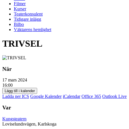
Filmer
Kurser
Teaterkonsulent
Tidigare inlägg
Bilbo
Väktarens hemlighet
TRIVSEL
När
17 mars 2024
16:00
Lägg till i kalender
Ladda ner ICS
Google Kalender
iCalendar
Office 365
Outlook Live
Var
Kungsteatern
Loviselundsvägen, Karlskoga