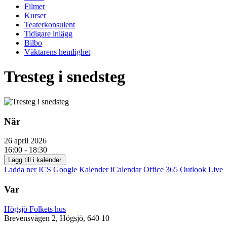
Filmer
Kurser
Teaterkonsulent
Tidigare inlägg
Bilbo
Väktarens hemlighet
Tresteg i snedsteg
När
26 april 2026
16:00 - 18:30
Lägg till i kalender
Ladda ner ICS
Google Kalender
iCalendar
Office 365
Outlook Live
Var
Högsjö Folkets hus
Brevensvägen 2, Högsjö, 640 10