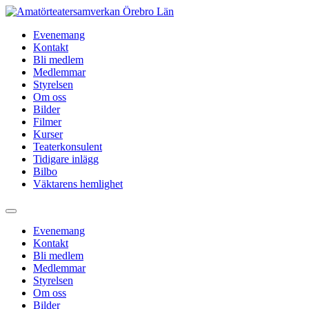
Hoppa
till
Evenemang
innehåll
Kontakt
Bli medlem
Medlemmar
Styrelsen
Om oss
Bilder
Filmer
Kurser
Teaterkonsulent
Tidigare inlägg
Bilbo
Väktarens hemlighet
Evenemang
Kontakt
Bli medlem
Medlemmar
Styrelsen
Om oss
Bilder