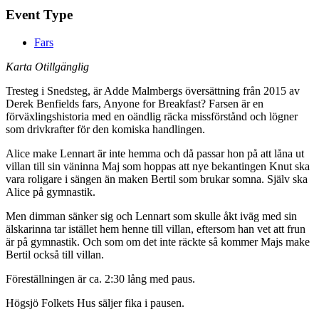
Event Type
Fars
Karta Otillgänglig
Tresteg i Snedsteg, är Adde Malmbergs översättning från 2015 av
Derek Benfields fars, Anyone for Breakfast? Farsen är en
förväxlingshistoria med en oändlig räcka missförstånd och lögner
som drivkrafter för den komiska handlingen.
Alice make Lennart är inte hemma och då passar hon på att låna ut
villan till sin väninna Maj som hoppas att nye bekantingen Knut ska
vara roligare i sängen än maken Bertil som brukar somna. Själv ska
Alice på gymnastik.
Men dimman sänker sig och Lennart som skulle åkt iväg med sin
älskarinna tar istället hem henne till villan, eftersom han vet att frun
är på gymnastik. Och som om det inte räckte så kommer Majs make
Bertil också till villan.
Föreställningen är ca. 2:30 lång med paus.
Högsjö Folkets Hus säljer fika i pausen.