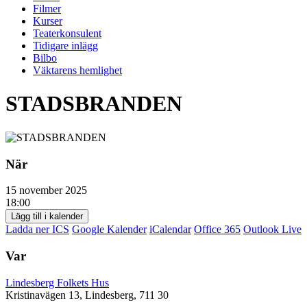
Filmer
Kurser
Teaterkonsulent
Tidigare inlägg
Bilbo
Väktarens hemlighet
STADSBRANDEN
När
15 november 2025
18:00
Lägg till i kalender
Ladda ner ICS
Google Kalender
iCalendar
Office 365
Outlook Live
Var
Lindesberg Folkets Hus
Kristinavägen 13, Lindesberg, 711 30