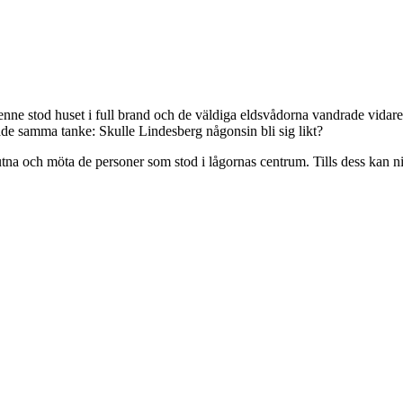
nne stod huset i full brand och de väldiga eldsvådorna vandrade vidare
ade samma tanke: Skulle Lindesberg någonsin bli sig likt?
utna och möta de personer som stod i lågornas centrum. Tills dess kan n