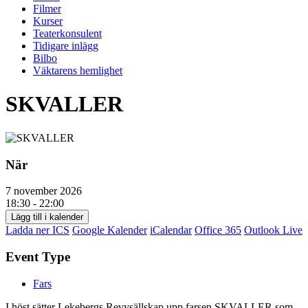
Filmer
Kurser
Teaterkonsulent
Tidigare inlägg
Bilbo
Väktarens hemlighet
SKVALLER
När
7 november 2026
18:30 - 22:00
Lägg till i kalender
Ladda ner ICS
Google Kalender
iCalendar
Office 365
Outlook Live
Event Type
Fars
I höst sätter Lekebergs Revysällskap upp farsen SKVALLER som