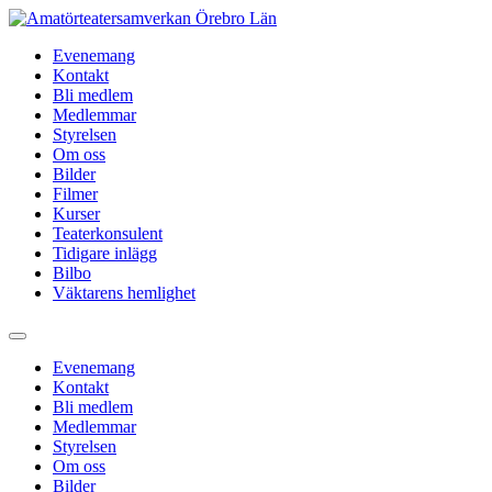
Hoppa
till
Evenemang
innehåll
Kontakt
Bli medlem
Medlemmar
Styrelsen
Om oss
Bilder
Filmer
Kurser
Teaterkonsulent
Tidigare inlägg
Bilbo
Väktarens hemlighet
Evenemang
Kontakt
Bli medlem
Medlemmar
Styrelsen
Om oss
Bilder