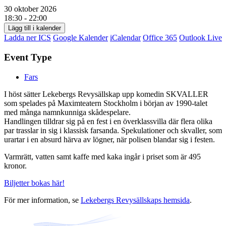
30 oktober 2026
18:30 - 22:00
Lägg till i kalender
Ladda ner ICS
Google Kalender
iCalendar
Office 365
Outlook Live
Event Type
Fars
I höst sätter Lekebergs Revysällskap upp komedin SKVALLER
som spelades på Maximteatern Stockholm i början av 1990-talet
med många namnkunniga skådespelare.
Handlingen tilldrar sig på en fest i en överklassvilla där flera olika
par trasslar in sig i klassisk farsanda. Spekulationer och skvaller, som
urartar i en absurd härva av lögner, när polisen blandar sig i festen.
Varmrätt, vatten samt kaffe med kaka ingår i priset som är 495
kronor.
Biljetter bokas här!
För mer information, se
Lekebergs Revysällskaps hemsida
.