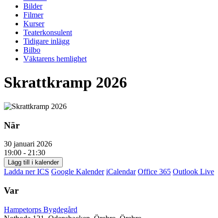
Bilder
Filmer
Kurser
Teaterkonsulent
Tidigare inlägg
Bilbo
Väktarens hemlighet
Skrattkramp 2026
När
30 januari 2026
19:00 - 21:30
Lägg till i kalender
Ladda ner ICS
Google Kalender
iCalendar
Office 365
Outlook Live
Var
Hampetorps Bygdegård