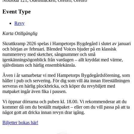
Notboda 121, Odensbacken, Örebro, Örebro
Event Type
Revy
Karta Otillgänglig
Skrattkramp 2026 spelas i Hampetorps Bygdegård i slutet av januari
och början av februari. Blended Voices bjuder på en klassisk
nummerrevy med sketcher, sångnummer och små
igenkänningsögonblick från vardagen – allt kryddat med värme,
självdistans och härlig ensemblekänsla.
Även i år samarbetar vi med Hampetorps Bygdegårdsförening, som
håller i pub och servering. För dig som vill äta innan föreställningen
serveras en härlig plockbricka, och köper du revybiljett med
matpaket ingår även fika i pausen.
Vi öppnar dörrarna och puben kl. 18.00. Vi rekommenderar att du
kommer då om du beställt matpaket – eller om du vill passa på att ta
något gott att dricka innan revyn drar igång.
Biljetter bokas här!