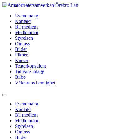
Hoppa
till
Evenemang
innehåll
Kontakt
Bli medlem
Medlemmar
Styrelsen
Om oss
Bilder
Filmer
Kurser
Teaterkonsulent
Tidigare inlägg
Bilbo
Väktarens hemlighet
Evenemang
Kontakt
Bli medlem
Medlemmar
Styrelsen
Om oss
Bilder