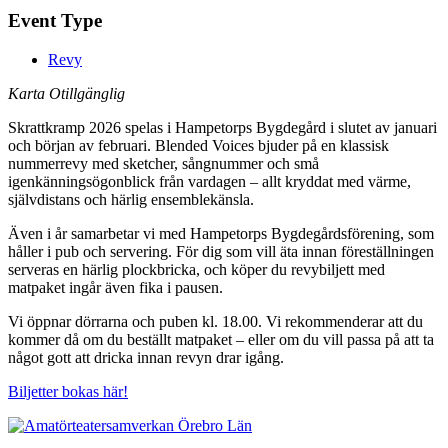
Event Type
Revy
Karta Otillgänglig
Skrattkramp 2026 spelas i Hampetorps Bygdegård i slutet av januari
och början av februari. Blended Voices bjuder på en klassisk
nummerrevy med sketcher, sångnummer och små
igenkänningsögonblick från vardagen – allt kryddat med värme,
självdistans och härlig ensemblekänsla.
Även i år samarbetar vi med Hampetorps Bygdegårdsförening, som
håller i pub och servering. För dig som vill äta innan föreställningen
serveras en härlig plockbricka, och köper du revybiljett med
matpaket ingår även fika i pausen.
Vi öppnar dörrarna och puben kl. 18.00. Vi rekommenderar att du
kommer då om du beställt matpaket – eller om du vill passa på att ta
något gott att dricka innan revyn drar igång.
Biljetter bokas här!