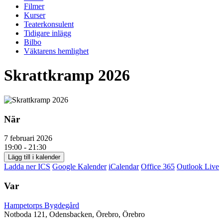
Filmer
Kurser
Teaterkonsulent
Tidigare inlägg
Bilbo
Väktarens hemlighet
Skrattkramp 2026
När
7 februari 2026
19:00 - 21:30
Lägg till i kalender
Ladda ner ICS
Google Kalender
iCalendar
Office 365
Outlook Live
Var
Hampetorps Bygdegård
Notboda 121, Odensbacken, Örebro, Örebro