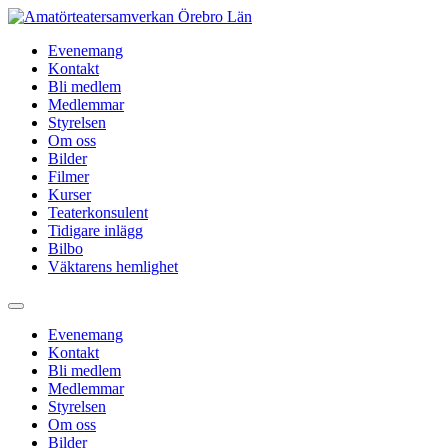
Hoppa
till
Evenemang
innehåll
Kontakt
Bli medlem
Medlemmar
Styrelsen
Om oss
Bilder
Filmer
Kurser
Teaterkonsulent
Tidigare inlägg
Bilbo
Väktarens hemlighet
Evenemang
Kontakt
Bli medlem
Medlemmar
Styrelsen
Om oss
Bilder