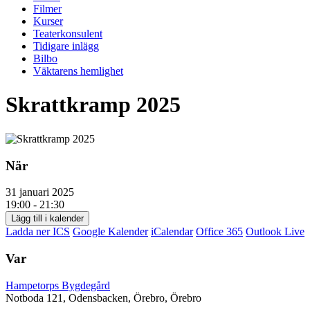
Filmer
Kurser
Teaterkonsulent
Tidigare inlägg
Bilbo
Väktarens hemlighet
Skrattkramp 2025
När
31 januari 2025
19:00 - 21:30
Lägg till i kalender
Ladda ner ICS
Google Kalender
iCalendar
Office 365
Outlook Live
Var
Hampetorps Bygdegård
Notboda 121, Odensbacken, Örebro, Örebro