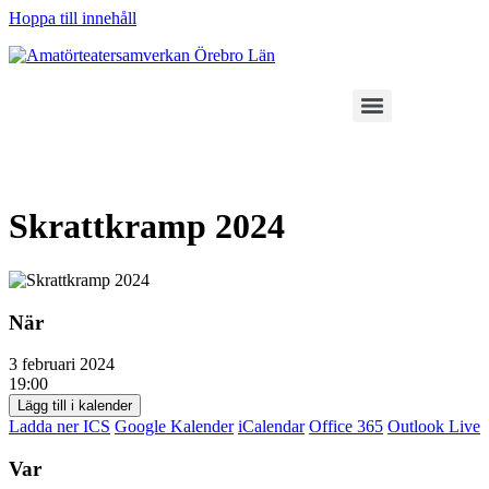
Hoppa till innehåll
Skrattkramp 2024
När
3 februari 2024
19:00
Lägg till i kalender
Ladda ner ICS
Google Kalender
iCalendar
Office 365
Outlook Live
Var