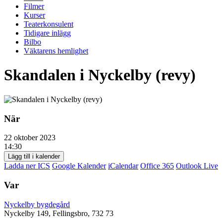
Filmer
Kurser
Teaterkonsulent
Tidigare inlägg
Bilbo
Väktarens hemlighet
Skandalen i Nyckelby (revy)
När
22 oktober 2023
14:30
Lägg till i kalender
Ladda ner ICS
Google Kalender
iCalendar
Office 365
Outlook Live
Var
Nyckelby bygdegård
Nyckelby 149, Fellingsbro, 732 73