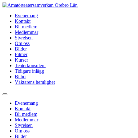
Hoppa
till
Evenemang
innehåll
Kontakt
Bli medlem
Medlemmar
Styrelsen
Om oss
Bilder
Filmer
Kurser
Teaterkonsulent
Tidigare inlägg
Bilbo
Väktarens hemlighet
Evenemang
Kontakt
Bli medlem
Medlemmar
Styrelsen
Om oss
Bilder