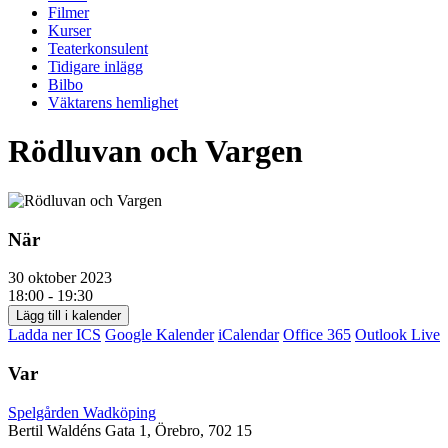
Filmer
Kurser
Teaterkonsulent
Tidigare inlägg
Bilbo
Väktarens hemlighet
Rödluvan och Vargen
När
30 oktober 2023
18:00 - 19:30
Lägg till i kalender
Ladda ner ICS
Google Kalender
iCalendar
Office 365
Outlook Live
Var
Spelgården Wadköping
Bertil Waldéns Gata 1, Örebro, 702 15