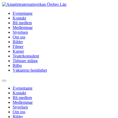
Hoppa
till
Evenemang
innehåll
Kontakt
Bli medlem
Medlemmar
Styrelsen
Om oss
Bilder
Filmer
Kurser
Teaterkonsulent
Tidigare inlägg
Bilbo
Väktarens hemlighet
Evenemang
Kontakt
Bli medlem
Medlemmar
Styrelsen
Om oss
Bilder