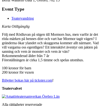
Bertil Waldéns Gata 1, Örebro, 702 15
Event Type
Teatervandring
Karta Otillgänglig
Följ med Rödluvan på stigen till Mormors hus, men varför är det
röda märken på hennes dörr och vart har Mormor tagit vägen? I
gränderna ökar ylandet och skuggorna kommer allt närmare. Vad
vill vargarna oss egentligen? Ett interaktivt äventyr om jakten på
sanning och vem är monster och vem är vän?
Rekommenderad ålder från 7 år
Föreställningen är cirka 1,5 timme och spelas utomhus.
100 kronor för barn
200 kronor för vuxen
Biljetter bokas här på tickster.com
!
Teatervalvet
Alla rättigheter reserverade