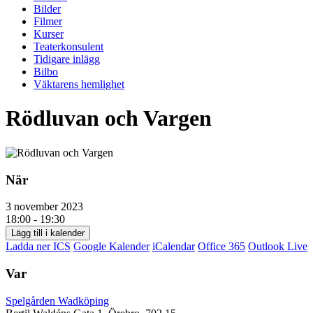
Bilder
Filmer
Kurser
Teaterkonsulent
Tidigare inlägg
Bilbo
Väktarens hemlighet
Rödluvan och Vargen
När
3 november 2023
18:00 - 19:30
Lägg till i kalender
Ladda ner ICS
Google Kalender
iCalendar
Office 365
Outlook Live
Var
Spelgården Wadköping