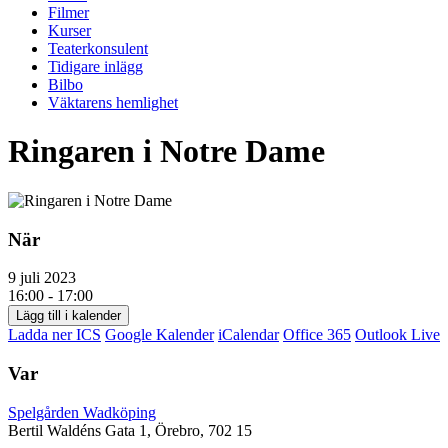
Filmer
Kurser
Teaterkonsulent
Tidigare inlägg
Bilbo
Väktarens hemlighet
Ringaren i Notre Dame
När
9 juli 2023
16:00 - 17:00
Lägg till i kalender
Ladda ner ICS
Google Kalender
iCalendar
Office 365
Outlook Live
Var
Spelgården Wadköping
Bertil Waldéns Gata 1, Örebro, 702 15