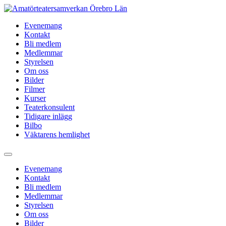
Hoppa
till
Evenemang
innehåll
Kontakt
Bli medlem
Medlemmar
Styrelsen
Om oss
Bilder
Filmer
Kurser
Teaterkonsulent
Tidigare inlägg
Bilbo
Väktarens hemlighet
Evenemang
Kontakt
Bli medlem
Medlemmar
Styrelsen
Om oss
Bilder