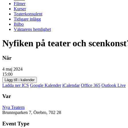
Filmer
Kurser
Teaterkonsulent
Tidigare inlägg
Bilbo
Väktarens hemlighet
Nyfiken på teater och scenkonst
När
4 maj 2024
15:00
Lägg till i kalender
Ladda ner ICS
Google Kalender
iCalendar
Office 365
Outlook Live
Var
Nya Teatern
Brunnsparken 7, Örebro, 702 28
Event Type