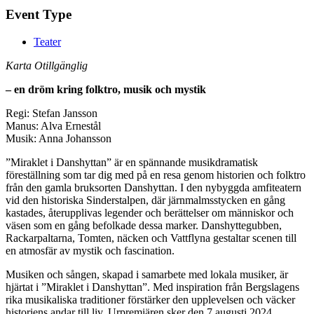
Event Type
Teater
Karta Otillgänglig
– en dröm kring folktro, musik och mystik
Regi: Stefan Jansson
Manus: Alva Ernestål
Musik: Anna Johansson
”Miraklet i Danshyttan” är en spännande musikdramatisk
föreställning som tar dig med på en resa genom historien och folktro
från den gamla bruksorten Danshyttan. I den nybyggda amfiteatern
vid den historiska Sinderstalpen, där järnmalmsstycken en gång
kastades, återupplivas legender och berättelser om människor och
väsen som en gång befolkade dessa marker. Danshyttegubben,
Rackarpaltarna, Tomten, näcken och Vattflyna gestaltar scenen till
en atmosfär av mystik och fascination.
Musiken och sången, skapad i samarbete med lokala musiker, är
hjärtat i ”Miraklet i Danshyttan”. Med inspiration från Bergslagens
rika musikaliska traditioner förstärker den upplevelsen och väcker
historiens andar till liv. Urpremiären sker den 7 augusti 2024.