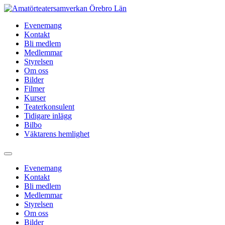
Hoppa
till
Evenemang
innehåll
Kontakt
Bli medlem
Medlemmar
Styrelsen
Om oss
Bilder
Filmer
Kurser
Teaterkonsulent
Tidigare inlägg
Bilbo
Väktarens hemlighet
Evenemang
Kontakt
Bli medlem
Medlemmar
Styrelsen
Om oss
Bilder