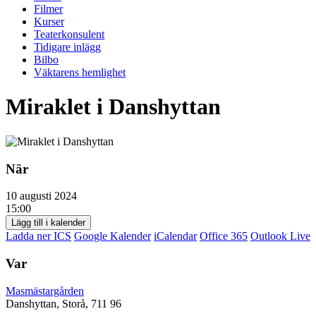
Filmer
Kurser
Teaterkonsulent
Tidigare inlägg
Bilbo
Väktarens hemlighet
Miraklet i Danshyttan
När
10 augusti 2024
15:00
Lägg till i kalender
Ladda ner ICS
Google Kalender
iCalendar
Office 365
Outlook Live
Var
Masmästargården
Danshyttan, Storå, 711 96