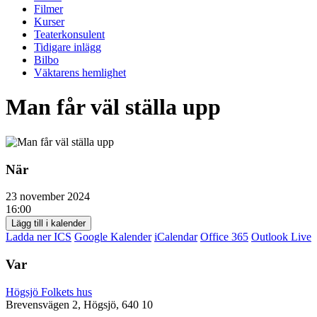
Filmer
Kurser
Teaterkonsulent
Tidigare inlägg
Bilbo
Väktarens hemlighet
Man får väl ställa upp
När
23 november 2024
16:00
Lägg till i kalender
Ladda ner ICS
Google Kalender
iCalendar
Office 365
Outlook Live
Var
Högsjö Folkets hus
Brevensvägen 2, Högsjö, 640 10