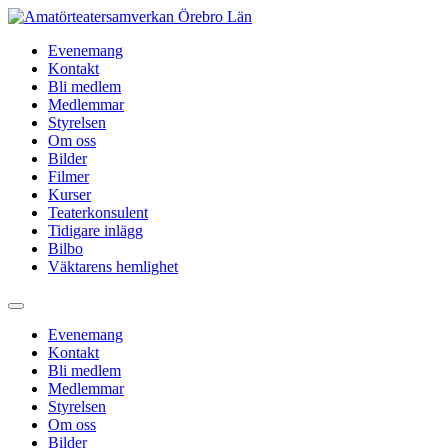
Hoppa
till
Evenemang
innehåll
Kontakt
Bli medlem
Medlemmar
Styrelsen
Om oss
Bilder
Filmer
Kurser
Teaterkonsulent
Tidigare inlägg
Bilbo
Väktarens hemlighet
Evenemang
Kontakt
Bli medlem
Medlemmar
Styrelsen
Om oss
Bilder