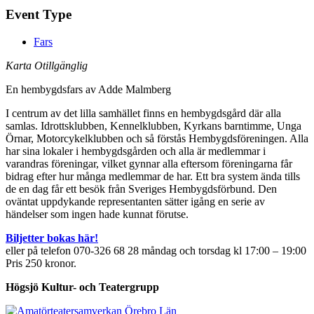
Event Type
Fars
Karta Otillgänglig
En hembygdsfars av Adde Malmberg
I centrum av det lilla samhället finns en hembygdsgård där alla
samlas. Idrottsklubben, Kennelklubben, Kyrkans barntimme, Unga
Örnar, Motorcykelklubben och så förstås Hembygdsföreningen. Alla
har sina lokaler i hembygdsgården och alla är medlemmar i
varandras föreningar, vilket gynnar alla eftersom föreningarna får
bidrag efter hur många medlemmar de har. Ett bra system ända tills
de en dag får ett besök från Sveriges Hembygdsförbund. Den
oväntat uppdykande representanten sätter igång en serie av
händelser som ingen hade kunnat förutse.
Biljetter bokas här!
eller på telefon 070-326 68 28 måndag och torsdag kl 17:00 – 19:00
Pris 250 kronor.
Högsjö Kultur- och Teatergrupp