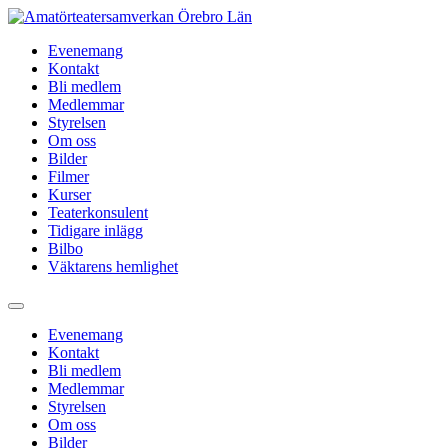
Hoppa
till
Evenemang
innehåll
Kontakt
Bli medlem
Medlemmar
Styrelsen
Om oss
Bilder
Filmer
Kurser
Teaterkonsulent
Tidigare inlägg
Bilbo
Väktarens hemlighet
Evenemang
Kontakt
Bli medlem
Medlemmar
Styrelsen
Om oss
Bilder