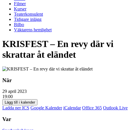
Filmer
Kurser
Teaterkonsulent
Tidigare inlägg
Bilbo
Väktarens hemlighet
KRISFEST – En revy där vi
skrattar åt eländet
När
29 april 2023
19:00
Lägg till i kalender
Ladda ner ICS
Google Kalender
iCalendar
Office 365
Outlook Live
Var