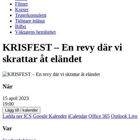
Filmer
Kurser
Teaterkonsulent
Tidigare inlägg
Bilbo
Väktarens hemlighet
KRISFEST – En revy där vi
skrattar åt eländet
När
15 april 2023
19:00
Lägg till i kalender
Ladda ner ICS
Google Kalender
iCalendar
Office 365
Outlook Live
Var