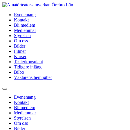
Hoppa
till
Evenemang
innehåll
Kontakt
Bli medlem
Medlemmar
Styrelsen
Om oss
Bilder
Filmer
Kurser
Teaterkonsulent
Tidigare inlägg
Bilbo
Väktarens hemlighet
Evenemang
Kontakt
Bli medlem
Medlemmar
Styrelsen
Om oss
Bilder