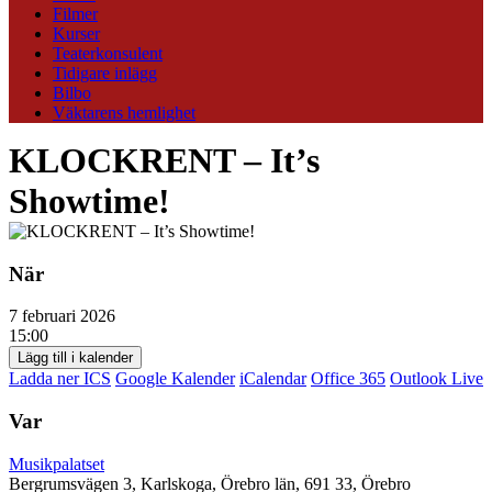
Filmer
Kurser
Teaterkonsulent
Tidigare inlägg
Bilbo
Väktarens hemlighet
KLOCKRENT – It’s
Showtime!
När
7 februari 2026
15:00
Lägg till i kalender
Ladda ner ICS
Google Kalender
iCalendar
Office 365
Outlook Live
Var
Musikpalatset
Bergrumsvägen 3, Karlskoga, Örebro län, 691 33, Örebro