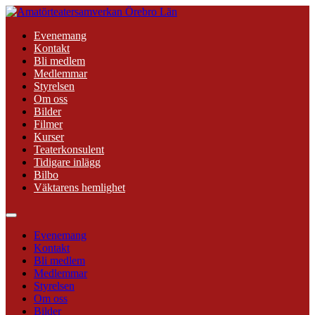
Hoppa
till
Evenemang
innehåll
Kontakt
Bli medlem
Medlemmar
Styrelsen
Om oss
Bilder
Filmer
Kurser
Teaterkonsulent
Tidigare inlägg
Bilbo
Väktarens hemlighet
Evenemang
Kontakt
Bli medlem
Medlemmar
Styrelsen
Om oss
Bilder