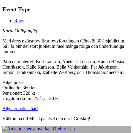
Event Type
Revy
Karta Otillgänglig
Med årets nyårsrevy firar revyföreningen Görsköj 30 årsjubileum.
Så i år blir det stort jubileum med många roliga och underfundiga
nummer.
På scen möter vi: Britt Larsson, Anette Jakobsson, Hanna Hårstad
Henriksson, Kalle Karlsson, Bella Vehkamäki, Per Jakobsson,
Simon Tarakkamäki, Izabelle Westberg och Thomas Sönnerstam.
Biljettpriser
Ordinarie: 360 kr
Pensionär: 320 kr
Ungdom (t.o.m. 25 år): 180 kr
Biljetter bokas här!
Välkomna till Musikpalatset och oss i Görsköj!