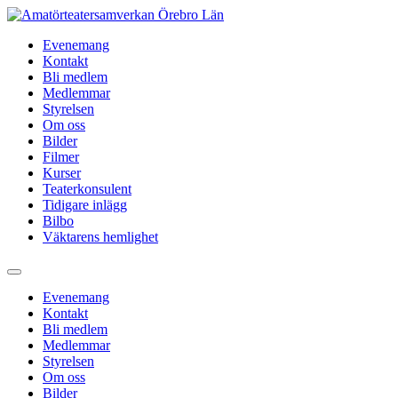
Hoppa
till
Evenemang
innehåll
Kontakt
Bli medlem
Medlemmar
Styrelsen
Om oss
Bilder
Filmer
Kurser
Teaterkonsulent
Tidigare inlägg
Bilbo
Väktarens hemlighet
Evenemang
Kontakt
Bli medlem
Medlemmar
Styrelsen
Om oss
Bilder