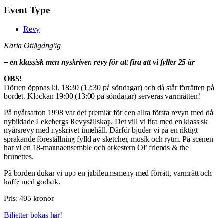
Event Type
Revy
Karta Otillgänglig
– en klassisk men nyskriven revy för att fira att vi fyller 25 år
OBS!
Dörren öppnas kl. 18:30 (12:30 på söndagar) och då står förrätten på
bordet. Klockan 19:00 (13:00 på söndagar) serveras varmrätten!
På nyårsafton 1998 var det premiär för den allra första revyn med då
nybildade Lekebergs Revysällskap. Det vill vi fira med en klassisk
nyårsrevy med nyskrivet innehåll. Därför bjuder vi på en riktigt
sprakande föreställning fylld av sketcher, musik och rytm. På scenen
har vi en 18-mannaensemble och orkestern Ol’ friends & the
brunettes.
På borden dukar vi upp en jubileumsmeny med förrätt, varmrätt och
kaffe med godsak.
Pris: 495 kronor
Biljetter bokas här!