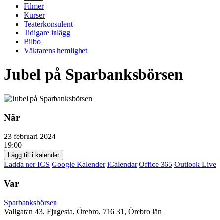
Filmer
Kurser
Teaterkonsulent
Tidigare inlägg
Bilbo
Väktarens hemlighet
Jubel på Sparbanksbörsen
När
23 februari 2024
19:00
Lägg till i kalender
Ladda ner ICS
Google Kalender
iCalendar
Office 365
Outlook Live
Var
Sparbanksbörsen
Vallgatan 43, Fjugesta, Örebro, 716 31, Örebro län