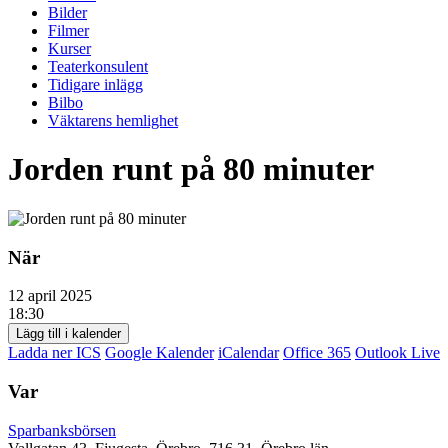
Bilder
Filmer
Kurser
Teaterkonsulent
Tidigare inlägg
Bilbo
Väktarens hemlighet
Jorden runt på 80 minuter
När
12 april 2025
18:30
Lägg till i kalender
Ladda ner ICS
Google Kalender
iCalendar
Office 365
Outlook Live
Var
Sparbanksbörsen