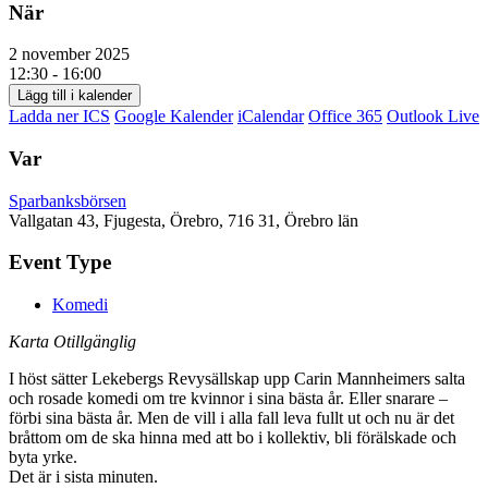
När
2 november 2025
12:30 - 16:00
Lägg till i kalender
Ladda ner ICS
Google Kalender
iCalendar
Office 365
Outlook Live
Var
Sparbanksbörsen
Vallgatan 43, Fjugesta, Örebro, 716 31, Örebro län
Event Type
Komedi
Karta Otillgänglig
I höst sätter Lekebergs Revysällskap upp Carin Mannheimers salta
och rosade komedi om tre kvinnor i sina bästa år. Eller snarare –
förbi sina bästa år. Men de vill i alla fall leva fullt ut och nu är det
bråttom om de ska hinna med att bo i kollektiv, bli förälskade och
byta yrke.
Det är i sista minuten.