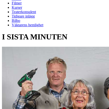
Filmer
Kurser
Teaterkonsulent
Tidigare inlägg
Bilbo
Väktarens hemlighet
I SISTA MINUTEN