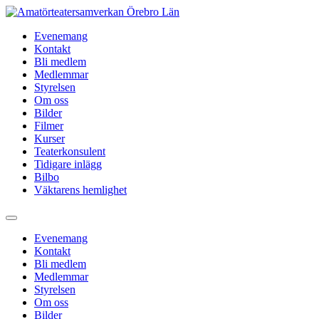
Hoppa
till
Evenemang
innehåll
Kontakt
Bli medlem
Medlemmar
Styrelsen
Om oss
Bilder
Filmer
Kurser
Teaterkonsulent
Tidigare inlägg
Bilbo
Väktarens hemlighet
Evenemang
Kontakt
Bli medlem
Medlemmar
Styrelsen
Om oss
Bilder